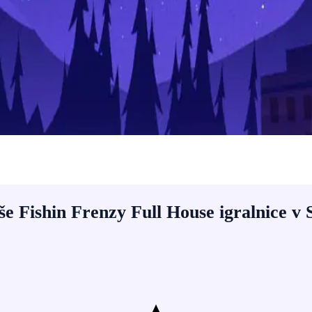
še Fishin Frenzy Full House igralnice v S