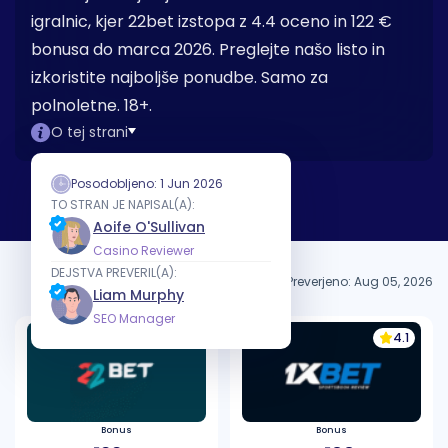
igralnic, kjer 22bet izstopa z 4.4 oceno in 122 €
bonusa do marca 2026. Preglejte našo listo in
izkoristite najboljše ponudbe. Samo za
polnoletne. 18+.
O tej strani
Posodobljeno: 1 Jun 2026
TO STRAN JE NAPISAL(A):
Aoife O'Sullivan
Casino Reviewer
DEJSTVA PREVERIL(A):
Nazadnje Preverjeno: Aug 05, 2026
Liam Murphy
SEO Manager
4.4
4.1
Bonus
Bonus