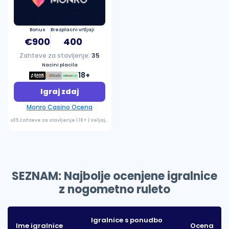
Bonus
Brezplacni vrtljaji
€900
400
Zahteve za stavljenje:
35
Nacini placila
18+
Igraj zdaj
Monro Casino Ocena
x35 Zahteve za stavljenje | 18+ |
Veljajo pogoji in dolocila
SEZNAM: Najbolje ocenjene igralnice
z nogometno ruleto
Igralnice s ponudbo
Ime igralnice
Ocena