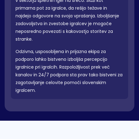
v sektorju spletnih iger na srečo. Služi kot
primarna pot za igralce, da rešijo težave in
najdejo odgovore na svoja vprašanja. Izboljšanje
zadovoljstva in zvestobe igralcev je mogoče
neposredno povezati s kakovostjo storitev za
stranke.
Odzivna, usposobljena in prijazna ekipa za
podporo lahko bistveno izboljša percepcijo
igralnice pri igralcih. Razpoložljivost prek več
kanalov in 24/7 podpora sta prav tako bistveni za
zagotavljanje celovite pomoči slovenskim
igralcem.