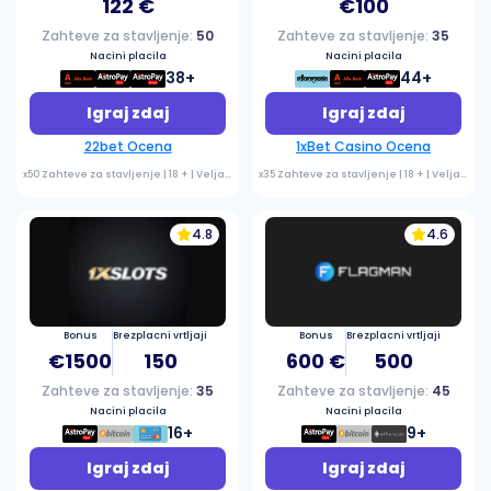
122 €
€100
Zahteve za stavljenje:
50
Zahteve za stavljenje:
35
Nacini placila
Nacini placila
38+
44+
Igraj zdaj
Igraj zdaj
22bet Ocena
1xBet Casino Ocena
x50 Zahteve za stavljenje | 18 + |
Veljajo pogoji in dolocila
x35 Zahteve za stavljenje | 18 + |
Veljajo pogoji in dolocila
4.8
4.6
Bonus
Brezplacni vrtljaji
Bonus
Brezplacni vrtljaji
€1500
150
600 €
500
Zahteve za stavljenje:
35
Zahteve za stavljenje:
45
Nacini placila
Nacini placila
16+
9+
Igraj zdaj
Igraj zdaj