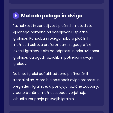
5
Metode pologa in dviga
Raznolikost in zanesljivost plačilnih metod sta
ključnega pomena pri ocenjevanju spletne
igralnice. Ponudba širokega nabora
plačilnih
možnosti
ustreza preferencam in geografski
lokaciji igralcev. Kaže na odprtost in pripravljenost
igralnice, da ugodi raznolikim potrebam svojih
igralcev.
Da bi se igralci počutili udobno pri finančnih
transakcijah, mora biti postopek dviga preprost in
pregleden. Igralnice, ki ponujajo različne zaupanja
vredne bančne možnosti, bodo verjetneje
vzbudile zaupanje pri svojih igralcih.