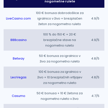
nogometne rulete
100 € bonusa dobrodošlice za
LiveCasino.com
igralnico v živo + brezplačen
4.9/5
žeton za nogometno ruleto
100 % do 150 € + 20 €
888casino
brezplačne stave na
4.9/5
nogometno ruleto
50 € bonusa za igralnico v
Betway
4.8/5
živo za nogometno ruleto
100 € bonusa za igralnico v
LeoVegas
živo + 10 brezplačnih vrtljajev
4.8/5
za nogometno ruleto
50 € bonusa + 10 € žetona za
Casumo
4.7/5
nogometno ruleto v živo