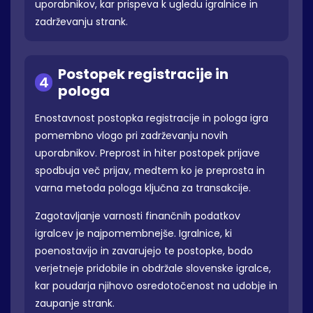
uporabnikov, kar prispeva k ugledu igralnice in
zadrževanju strank.
Postopek registracije in
4
pologa
Enostavnost postopka registracije in pologa igra
pomembno vlogo pri zadrževanju novih
uporabnikov. Preprost in hiter postopek prijave
spodbuja več prijav, medtem ko je preprosta in
varna metoda pologa ključna za transakcije.
Zagotavljanje varnosti finančnih podatkov
igralcev je najpomembnejše. Igralnice, ki
poenostavijo in zavarujejo te postopke, bodo
verjetneje pridobile in obdržale slovenske igralce,
kar poudarja njihovo osredotočenost na udobje in
zaupanje strank.