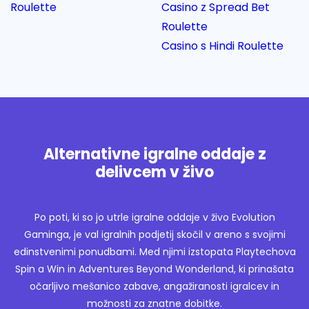
Roulette
Casino z Spread Bet
Roulette
Casino s Hindi Roulette
Alternativne igralne oddaje z
delivcem v živo
Po poti, ki so jo utrle igralne oddaje v živo Evolution
Gaminga, je val igralnih podjetij skočil v areno s svojimi
edinstvenimi ponudbami. Med njimi izstopata Playtechova
Spin a Win in Adventures Beyond Wonderland, ki prinašata
očarljivo mešanico zabave, angažiranosti igralcev in
možnosti za znatne dobitke.