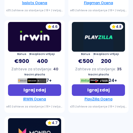
1xslots Ocena
Flagman Ocena
x35 Zahteve za stavljenje | 18+ |
Veljajo pogoji in dolocila
x45 Zahteve za stavljenje | 18+ |
Veljajo pogoji in dolocila
4.6
4.8
Bonus
Brezplacni vrtljaji
Bonus
Brezplacni vrtljaji
€900
400
€500
200
Zahteve za stavljenje:
40
Zahteve za stavljenje:
35
Nacini placila
Nacini placila
7+
24+
Igraj zdaj
Igraj zdaj
IRWIN Ocena
PlayZilla Ocena
x40 Zahteve za stavljenje | 18+ |
Veljajo pogoji in dolocila
x35 Zahteve za stavljenje | 18+ |
Veljajo pogoji in dolocila
4.7