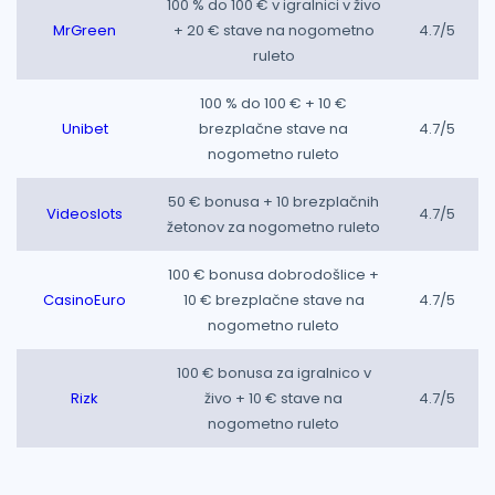
100 % do 100 € v igralnici v živo
MrGreen
+ 20 € stave na nogometno
4.7/5
ruleto
100 % do 100 € + 10 €
Unibet
brezplačne stave na
4.7/5
nogometno ruleto
50 € bonusa + 10 brezplačnih
Videoslots
4.7/5
žetonov za nogometno ruleto
100 € bonusa dobrodošlice +
CasinoEuro
10 € brezplačne stave na
4.7/5
nogometno ruleto
100 € bonusa za igralnico v
Rizk
živo + 10 € stave na
4.7/5
nogometno ruleto