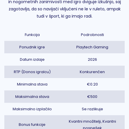
in nogometnih zanimivosti med igro dviguje izkušnjo, saj
zagotavlja, da so navijači vključeni ne le v ruleto, ampak
tudi v šport, ki ga imajo radi.
Funkcija
Podrobnosti
Ponudnik igre
Playtech Gaming
Datum izdaje
2026
RTP (Donos igralcu)
Konkurenčen
Minimalna stava
€0.20
Maksimalna stava
€500
Maksimalno izplačilo
Se razlikuje
Kvantni množitelji, Kvantni
Bonus funkcije
pospešek