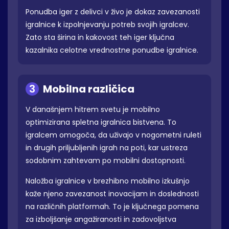
Ponudba iger z delivci v živo je dokaz zavezanosti
igralnice k izpolnjevanju potreb svojih igralcev.
Zato sta širina in kakovost teh iger ključna
kazalnika celotne vrednostne ponudbe igralnice.
3
Mobilna različica
V današnjem hitrem svetu je mobilno
optimizirana spletna igralnica bistvena. To
igralcem omogoča, da uživajo v nogometni ruleti
in drugih priljubljenih igrah na poti, kar ustreza
sodobnim zahtevam po mobilni dostopnosti.
Naložba igralnice v brezhibno mobilno izkušnjo
kaže njeno zavezanost inovacijam in doslednosti
na različnih platformah. To je ključnega pomena
za izboljšanje angažiranosti in zadovoljstva