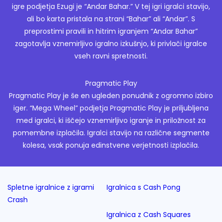
igre podjetja Ezugi je “Andar Bahar.” V tej igri igralci stavijo,
ali bo karta pristala na strani “Bahar” ali “Andar”. S
preprostimi pravili in hitrim igranjem “Andar Bahar”
zagotavlja vznemirljivo igralno izkušnjo, ki privlači igralce
vseh ravni spretnosti.
Pragmatic Play
Pragmatic Play je še en ugleden ponudnik z ogromno izbiro
iger. “Mega Wheel” podjetja Pragmatic Play je priljubljena
med igralci, ki iščejo vznemirljivo igranje in priložnost za
pomembne izplačila. Igralci stavijo na različne segmente
kolesa, vsak ponuja edinstvene verjetnosti izplačila.
Spletne igralnice z igrami
Igralnica s Cash Pong
Crash
Igralnica z Cash Squares