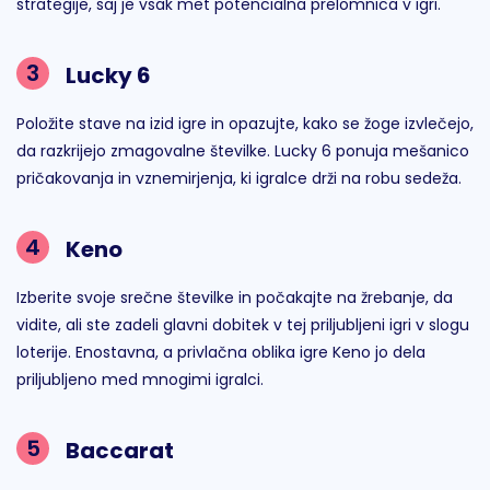
strategije, saj je vsak met potencialna prelomnica v igri.
3
Lucky 6
Položite stave na izid igre in opazujte, kako se žoge izvlečejo,
da razkrijejo zmagovalne številke. Lucky 6 ponuja mešanico
pričakovanja in vznemirjenja, ki igralce drži na robu sedeža.
4
Keno
Izberite svoje srečne številke in počakajte na žrebanje, da
vidite, ali ste zadeli glavni dobitek v tej priljubljeni igri v slogu
loterije. Enostavna, a privlačna oblika igre Keno jo dela
priljubljeno med mnogimi igralci.
5
Baccarat