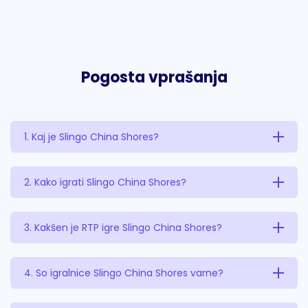
Pogosta vprašanja
1. Kaj je Slingo China Shores?
Slingo China Shores je vznemirljiva igralniška igra
2. Kako igrati Slingo China Shores?
podjetja Gaming Realms, ki združuje vznemirjenje
igralnih avtomatov z zabavo binga. Igralci vrtijo
Za igranje Slingo China Shores položite svojo stavo in
3. Kakšen je RTP igre Slingo China Shores?
kolute, da ujemajo številke na mreži, z namenom
zavrtite kolute. Ujemajte številke na kolutih s tistimi
dokončanja Slingosov in odklepanja posebnih funkcij.
na vaši mreži Slingo, da dokončate Slingose. Več
S povprečnim RTP-jem približno 95 % Slingo China
4. So igralnice Slingo China Shores varne?
Igra je polna privlačne grafike in privlačnega igranja,
Slingosov ko dokončate, višji so vaši potencialni
Shores ponuja uravnoteženo mešanico zabave in
zaradi česar je priljubljena med slovenskimi igralci.
dobitki. Bodite pozorni na posebne simbole, ki vam