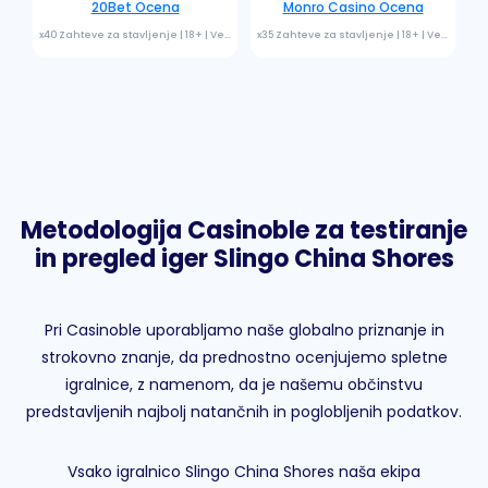
20Bet Ocena
Monro Casino Ocena
x40 Zahteve za stavljenje | 18+ |
Veljajo pogoji in dolocila
x35 Zahteve za stavljenje | 18+ |
Veljajo pogoji in dolocila
Metodologija Casinoble za testiranje
in pregled iger Slingo China Shores
Pri Casinoble uporabljamo naše globalno priznanje in
strokovno znanje, da prednostno ocenjujemo spletne
igralnice, z namenom, da je našemu občinstvu
predstavljenih najbolj natančnih in poglobljenih podatkov.
Vsako igralnico Slingo China Shores naša ekipa