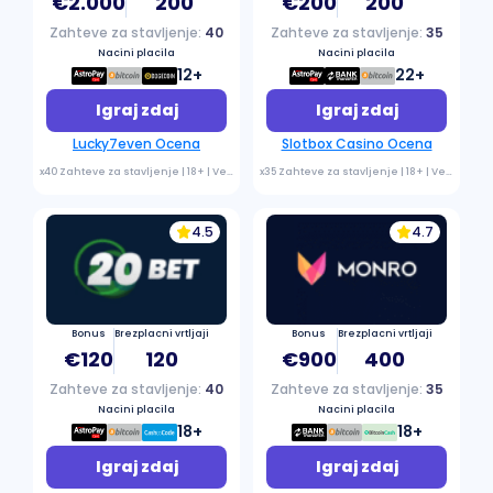
€2.000
200
€200
200
Zahteve za stavljenje:
40
Zahteve za stavljenje:
35
Nacini placila
Nacini placila
12+
22+
Igraj zdaj
Igraj zdaj
Lucky7even Ocena
Slotbox Casino Ocena
x40 Zahteve za stavljenje | 18+ |
Veljajo pogoji in dolocila
x35 Zahteve za stavljenje | 18+ |
Veljajo pogoji in dolocila
4.5
4.7
Bonus
Brezplacni vrtljaji
Bonus
Brezplacni vrtljaji
€120
120
€900
400
Zahteve za stavljenje:
40
Zahteve za stavljenje:
35
Nacini placila
Nacini placila
18+
18+
Igraj zdaj
Igraj zdaj