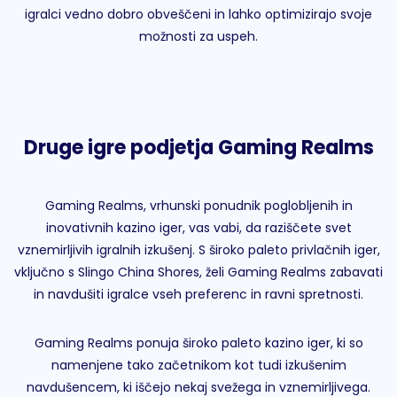
igralci vedno dobro obveščeni in lahko optimizirajo svoje
možnosti za uspeh.
Druge igre podjetja Gaming Realms
Gaming Realms, vrhunski ponudnik poglobljenih in
inovativnih kazino iger, vas vabi, da raziščete svet
vznemirljivih igralnih izkušenj. S široko paleto privlačnih iger,
vključno s Slingo China Shores, želi Gaming Realms zabavati
in navdušiti igralce vseh preferenc in ravni spretnosti.
Gaming Realms ponuja široko paleto kazino iger, ki so
namenjene tako začetnikom kot tudi izkušenim
navdušencem, ki iščejo nekaj svežega in vznemirljivega.