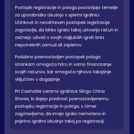
Postopki registracije in pologa postavljajo temelje
za uporabniško izkušnjo v spletni igralnici.
Učinkovit in nezahteven postopek registracije
zagotavlja, da lahko igralci takoj ustvarijo račun in
začnejo uživati v svojih najljubših igrah brez
nepotrebnih zamud ali zapletov.
Podobno poenostavljen postopek pologa
strankam omogoča hitro in varno financiranje
svojih računov, kar omogoča njihovo takojšnje
vključitev v dogajanje.
Pri Casinoble cenimo igralnice Slingo China
Shores, ki dajejo prednost poenostavljenemu
postopku registracije in pologa, s čimer
zagotavljamo, da imajo igralci nemoteno in
prijetno igralno izkušnjo takoj po registraciji.