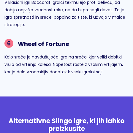
V klasični igri Baccarat igralci tekmujejo proti delivcu, da
dobijo najvišjo vrednost roke, ne da bi presegli devet. To je
igra spretnosti in sreče, popolna za tiste, ki uživajo v malce
strategije.
6
Wheel of Fortune
Kolo sreče je navdušujoča igra na srečo, kjer veliki dobitki
visijo od vrtenja kolesa. Napetost raste z vsakim vrtljajem,
kar jo dela vznemirljiv dodatek k vsaki igralni seji.
Alternativne Slingo igre, ki jih lahko
preizkusite