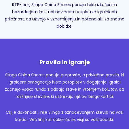
RTP-jem, Slingo China Shores ponuja tako izkušenim
hazarderjem kot tudi novincem v spletnih igralnicah
priložnost, da uživajo v vznemirjenju in potencialu za znatne
dobitke.
Pravila in igranje
Slingo China Shores ponuja preprosta, a privlačna pravila, ki
igralcem omogočajo hitro potopitev v dogajanje. Igralci
začnejo vsako rundo z oddajo stave in vrtenjem kolutov, da
razkrijejo številke, ki ustrezajo njihovi bingo kartici.
Cilj je dokončati linije Slingo z označevanjem številk na vaši
kartici. Več linij kot dokončate, višji so vaši dobitki.