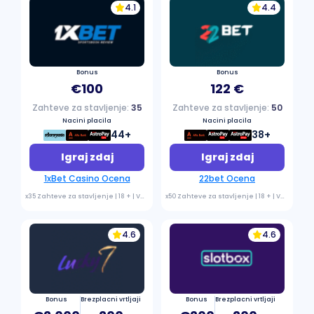
4.1
4.4
Bonus
Bonus
€100
122 €
Zahteve za stavljenje:
35
Zahteve za stavljenje:
50
Nacini placila
Nacini placila
44+
38+
Igraj zdaj
Igraj zdaj
1xBet Casino Ocena
22bet Ocena
x35 Zahteve za stavljenje | 18 + |
Veljajo pogoji in dolocila
x50 Zahteve za stavljenje | 18 + |
Veljajo pogoji in dolocila
4.6
4.6
Bonus
Brezplacni vrtljaji
Bonus
Brezplacni vrtljaji