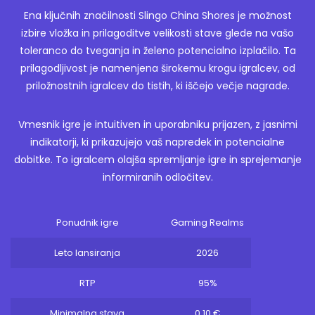
Ena ključnih značilnosti Slingo China Shores je možnost
izbire vložka in prilagoditve velikosti stave glede na vašo
toleranco do tveganja in želeno potencialno izplačilo. Ta
prilagodljivost je namenjena širokemu krogu igralcev, od
priložnostnih igralcev do tistih, ki iščejo večje nagrade.
Vmesnik igre je intuitiven in uporabniku prijazen, z jasnimi
indikatorji, ki prikazujejo vaš napredek in potencialne
dobitke. To igralcem olajša spremljanje igre in sprejemanje
informiranih odločitev.
Ponudnik igre
Gaming Realms
Leto lansiranja
2026
RTP
95%
Minimalna stava
0,10 €