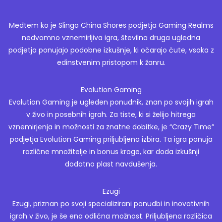
Medtem ko je Slingo China Shores podjetja Gaming Realms
nedvomno vznemirljiva igra, številna druga ugledna
podjetja ponujajo podobne izkušnje, ki očarajo čute, vsaka z
edinstvenim pristopom k žanru.
Evolution Gaming
Evolution Gaming je ugleden ponudnik, znan po svojih igrah
v živo in posebnih igrah. Za tiste, ki si želijo hitrega
vznemirjenja in možnosti za znatne dobitke, je “Crazy Time”
podjetja Evolution Gaming priljubljena izbira. Ta igra ponuja
različne množitelje in bonus kroge, kar doda izkušnji
dodatno plast navdušenja.
Ezugi
Ezugi, priznan po svoji specializirani ponudbi in inovativnih
igrah v živo, je še ena odlična možnost. Priljubljena različica