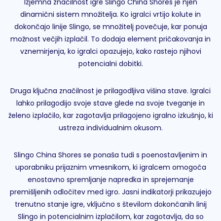
Izjemna značilnost igre Slingo China Shores je njen
dinamični sistem množitelja. Ko igralci vrtijo kolute in
dokončajo linije Slingo, se množitelj povečuje, kar ponuja
možnost večjih izplačil. To dodaja element pričakovanja in
vznemirjenja, ko igralci opazujejo, kako rastejo njihovi
potencialni dobitki.
Druga ključna značilnost je prilagodljiva višina stave. Igralci
lahko prilagodijo svoje stave glede na svoje tveganje in
želeno izplačilo, kar zagotavlja prilagojeno igralno izkušnjo, ki
ustreza individualnim okusom.
Slingo China Shores se ponaša tudi s poenostavljenim in
uporabniku prijaznim vmesnikom, ki igralcem omogoča
enostavno spremljanje napredka in sprejemanje
premišljenih odločitev med igro. Jasni indikatorji prikazujejo
trenutno stanje igre, vključno s številom dokončanih linij
Slingo in potencialnim izplačilom, kar zagotavlja, da so